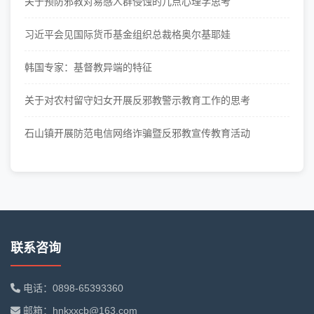
关于预防邪教对易感人群侵蚀的几点心理学思考
习近平会见国际货币基金组织总裁格奥尔基耶娃
韩国专家：基督教异端的特征
关于对农村留守妇女开展反邪教警示教育工作的思考
石山镇开展防范电信网络诈骗暨反邪教宣传教育活动
联系咨询
电话：0898-65393360
邮箱：hnkxxcb@163.com