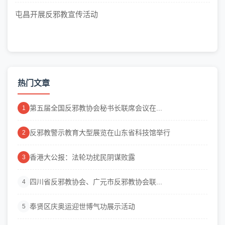
屯昌开展反邪教宣传活动
热门文章
第五届全国反邪教协会秘书长联席会议在...
1
反邪教警示教育大型展览在山东省科技馆举行
2
香港大公报：法轮功扰民阴谋败露
3
四川省反邪教协会、广元市反邪教协会联...
4
奉贤区庆奥运迎世博气功展示活动
5