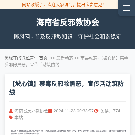
网站改版了，欢迎大家访问，提出宝贵意见！
海南省反邪教协会
椰风网 - 普及反邪教知识，守护社会和谐稳定
您现在的微位置:
首页
>> 最新动态 >> 市县动态
-【坡心镇】禁毒
反邪除黑恶，宣传活动筑防线
【坡心镇】禁毒反邪除黑恶，宣传活动筑防
线
海南省反邪教协会
2024-11-28 00:38:57
阅读：774
本站
为了进一步增强群众对毒品的认知与警觉性，提升公众的法律意识及自我保护能力，加强社会安全，维护和谐稳定的社会环境。2024年11月25日，坡心镇综治办联合镇团委
开展禁毒、反邪教、反有组织犯罪宣传活动。