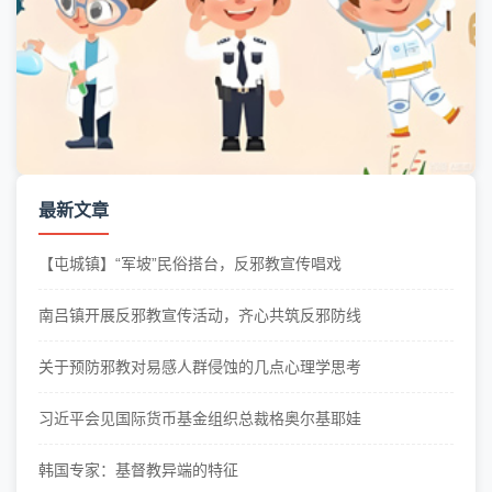
最新文章
【屯城镇】“军坡”民俗搭台，反邪教宣传唱戏
南吕镇开展反邪教宣传活动，齐心共筑反邪防线
关于预防邪教对易感人群侵蚀的几点心理学思考
习近平会见国际货币基金组织总裁格奥尔基耶娃
韩国专家：基督教异端的特征