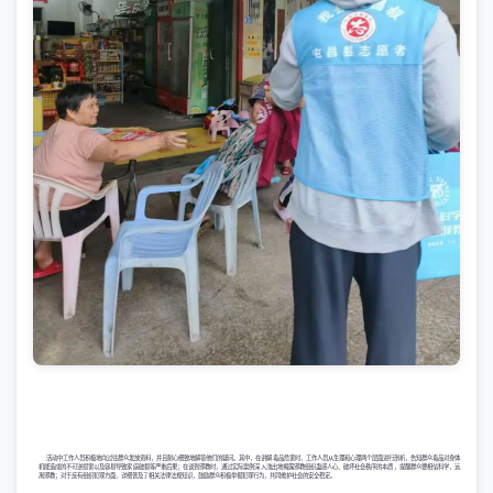
活动中工作人员积极地向过往群众发放资料，并且耐心细致地解答他们的疑问。其中，在讲解毒品危害时，工作人员从生理和心理两个层面进行剖析，告知群众毒品对身体
机能造成的不可逆损害以及容易导致家庭破裂等严重后果；在谈到邪教时，通过实际案例深入浅出地揭露邪教组织蛊惑人心、破坏社会秩序的本质，提醒群众要相信科学，远
离邪教；对于反有组织犯罪方面，详细普及了相关法律法规知识，鼓励群众积极举报犯罪行为，共同维护社会的安全稳定。