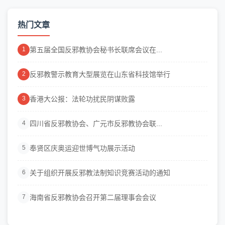
热门文章
第五届全国反邪教协会秘书长联席会议在...
1
反邪教警示教育大型展览在山东省科技馆举行
2
香港大公报：法轮功扰民阴谋败露
3
四川省反邪教协会、广元市反邪教协会联...
4
奉贤区庆奥运迎世博气功展示活动
5
关于组织开展反邪教法制知识竞赛活动的通知
6
海南省反邪教协会召开第二届理事会会议
7