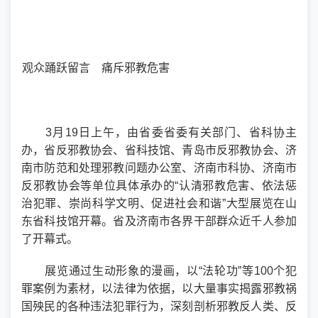
观众踊跃留言 痛斥邪教危害
3月19日上午，由省委省委有关部门、省科协主
办，省反邪教协会、省科技馆、青岛市反邪教协会、济
南市防范和处理邪教问题办公室、济南市科协、济南市
反邪教协会等单位具体承办的“认清邪教危害、依法惩
治犯罪、崇尚科学文明、促进社会和谐”大型展览在山
东省科技馆开幕。省及济南市各界干部群众近千人参加
了开幕式。
展览通过生动形象的漫画，以“法轮功”等100个犯
罪案例为素材，以法律为依据，以大量事实揭露邪教祸
国殃民的各种违法犯罪行为，深刻剖析邪教反人类、反