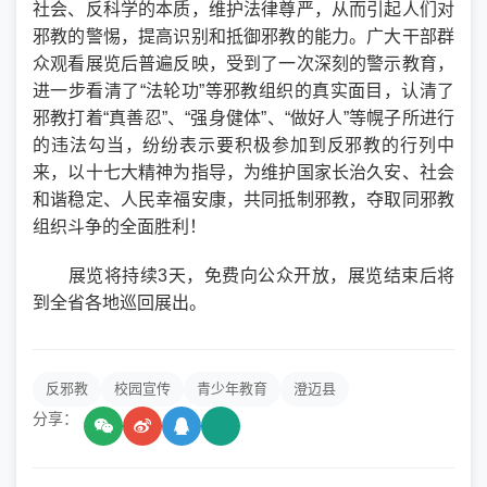
社会、反科学的本质，维护法律尊严，从而引起人们对
邪教的警惕，提高识别和抵御邪教的能力。广大干部群
众观看展览后普遍反映，受到了一次深刻的警示教育，
进一步看清了“法轮功”等邪教组织的真实面目，认清了
邪教打着“真善忍”、“强身健体”、“做好人”等幌子所进行
的违法勾当，纷纷表示要积极参加到反邪教的行列中
来，以十七大精神为指导，为维护国家长治久安、社会
和谐稳定、人民幸福安康，共同抵制邪教，夺取同邪教
组织斗争的全面胜利！
展览将持续3天，免费向公众开放，展览结束后将
到全省各地巡回展出。
反邪教
校园宣传
青少年教育
澄迈县
分享：