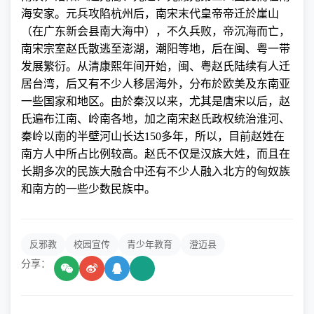
海安家。元兵攻陷杭州后，南宋末代皇帝帝迁於崖山
（在广东新会县南大海中），不久兵败，帝沉海而亡，
南宋宗室赵氏散逃至澎湖，潮阳等地，后在闽、粤一带
发展繁衍。从清康熙年间开始，闽、粤赵氏陆续有人迁
居台湾，后又有不少人移居海外，分布於欧美及东南亚
一些国家和地区。由於秦汉以来，尤其是唐宋以后，赵
氏遍布江南、岭南各地，加之南宋赵氏政权统治淮河、
秦岭以南的半壁河山长达
150
多年，所以，目前赵姓在
南方人中所占比例较高。赵氏不仅是汉族大姓，而且在
长期多次的民族大融合中还有不少人融入北方的匈奴族
和南方的一些少数民族中。
反邪教
校园宣传
青少年教育
澄迈县
分享：