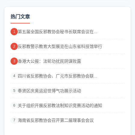
热门文章
第五届全国反邪教协会秘书长联席会议在...
1
反邪教警示教育大型展览在山东省科技馆举行
2
香港大公报：法轮功扰民阴谋败露
3
四川省反邪教协会、广元市反邪教协会联...
4
奉贤区庆奥运迎世博气功展示活动
5
关于组织开展反邪教法制知识竞赛活动的通知
6
海南省反邪教协会召开第二届理事会会议
7