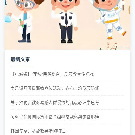
最新文章
【屯城镇】“军坡”民俗搭台，反邪教宣传唱戏
南吕镇开展反邪教宣传活动，齐心共筑反邪防线
关于预防邪教对易感人群侵蚀的几点心理学思考
习近平会见国际货币基金组织总裁格奥尔基耶娃
韩国专家：基督教异端的特征