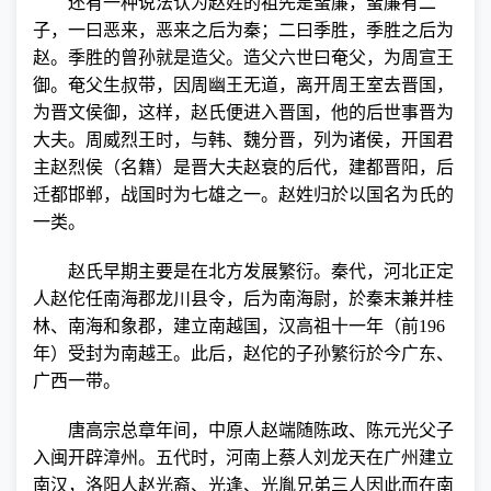
还有一种说法认为赵姓的祖先是蜚廉，蜚廉有二
子，一曰恶来，恶来之后为秦；二曰季胜，季胜之后为
赵。季胜的曾孙就是造父。造父六世曰奄父，为周宣王
御。奄父生叔带，因周幽王无道，离开周王室去晋国，
为晋文侯御，这样，赵氏便进入晋国，他的后世事晋为
大夫。周威烈王时，与韩、魏分晋，列为诸侯，开国君
主赵烈侯（名籍）是晋大夫赵衰的后代，建都晋阳，后
迁都邯郸，战国时为七雄之一。赵姓归於以国名为氏的
一类。
赵氏早期主要是在北方发展繁衍。秦代，河北正定
人赵佗任南海郡龙川县令，后为南海尉，於秦末兼并桂
林、南海和象郡，建立南越国，汉高祖十一年（前
196
年）受封为南越王。此后，赵佗的子孙繁衍於今广东、
广西一带。
唐高宗总章年间，中原人赵端随陈政、陈元光父子
入闽开辟漳州。五代时，河南上蔡人刘龙天在广州建立
南汉，洛阳人赵光裔、光逢、光胤兄弟三人因此而在南