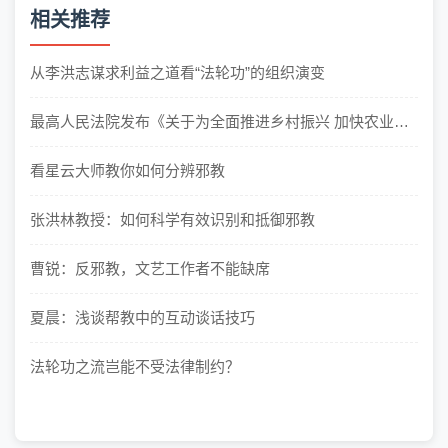
相关推荐
从李洪志谋求利益之道看“法轮功”的组织演变
最高人民法院发布《关于为全面推进乡村振兴 加快农业农
村现代化提供司法服务和保...
看星云大师教你如何分辨邪教
张洪林教授：如何科学有效识别和抵御邪教
曹锐：反邪教，文艺工作者不能缺席
夏晨：浅谈帮教中的互动谈话技巧
法轮功之流岂能不受法律制约？