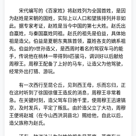
宋代编写的《百家姓》将赵姓列为全国首姓，是因
为赵姓是宋朝的国姓，实际上以人口和望族排列并非如
此。据专家考证，赵姓是当今中国的第七大姓。赵氏出
自蠃姓，与秦国蠃姓同祖。赵氏的祖先是伯益，具体始
祖是造父。伯益是夏朝东夷族首领，蠃姓各支的嫡系祖
先。伯益的
9
世孙造父，是西周时着名的驾驭车马的能
手，传说他在桃林一带得到
8
匹骏马，调训好以后献给
周穆王。周穆王配备了上好的马车，让造父为他驾驶，
经常外出打猎、游玩。
有一次西行至昆仑丘，见到西王母，乐而忘归，正
在这时听到了徐国徐偃王造反的消息，周穆王非常着
急。在关键时刻，造父驾车日驰千里，使周穆王迅速镐
京，及时发兵，平定了叛乱。由於造父立了大功，周穆
王便将赵城（在今山西洪洞县北）赐给他，自此以后，
造父族称为赵氏。