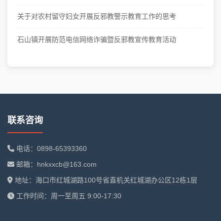
关于对农村留守妇女开展反邪教警示教育工作的思考
石山镇开展防范电信网络诈骗暨反邪教宣传教育活动
联系咨询
电话：0898-65393360
邮箱：hnkxxcb@163.com
地址：海口市红城湖路100号省直机关红城湖办公区12栋1层
工作时间：周一至周五 9:00-17:30