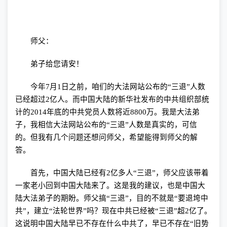
师父：
弟子给您请安！
今年
7
月
1
日之前，咱们的大法网站公布的“三退”人数
已经超过
2
亿人。而中国大陆的新华社发布的中共组织部统
计的
2014
年底的中共党员人数将近
8800
万。我是大法弟
子，我相信大法网站公布的“三退”人数是真实的，可信
的。但我有几个问题还想问师父，希望能得到师父的解
答。
首先，中国大陆已经有
2
亿多人“三退”，师父应该带着
一家老小回到中国大陆来了。这是我的建议，也是中国大
陆大法弟子的期盼。师父搞“三退”，目的不就是“要退垮中
共”，建立“法轮世界”吗？现在中共已经被“三退”超
2
亿了。
这说明中国大陆早已不存在什么中共了，早已不存在“旧势