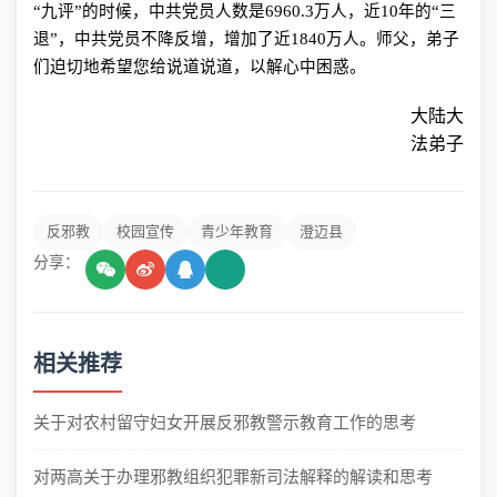
“九评”的时候，中共党员人数是
6960.3
万人，近
10
年的“三
退”，中共党员不降反增，增加了近
1840
万人。师父，弟子
们迫切地希望您给说道说道，以解心中困惑。
大陆大
法弟子
反邪教
校园宣传
青少年教育
澄迈县
分享：
相关推荐
关于对农村留守妇女开展反邪教警示教育工作的思考
对两高关于办理邪教组织犯罪新司法解释的解读和思考