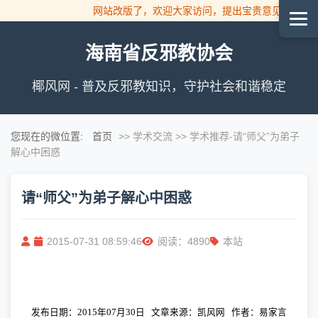
网站改版了，欢迎大家访问，提出宝贵意见！
海南省反邪教协会
椰风网 - 普及反邪教知识，守护社会和谐稳定
您现在的微位置:
首页
>> 学术交流 >> 学术推荐
-请“师父”为弟子
解心中困惑
请“师父”为弟子解心中困惑
2015-07-31 08:59:46
阅读：4890
本站
发布日期：
2015
年
07
月
30
日
文章来源：凯风网
作者：易家言