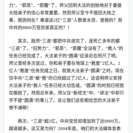
力”、“邪恶”、“邪魔”了，师父回到大法的创始地对于重振
大陆弟子的信心非常重要。然而师父至今不提回大陆之
事，原因何在？难道这
2
亿“三退”人数是水货、是假的？而
中共的
8800
万党员是真实的？！
其次，既然“三退”都把中共退完了，连死亡多年的都
“三退”了，“旧势力”、“邪恶”、“邪魔”全没有了，“救人”的
任务已经完成了，大法弟子的“圆满”应该近在咫尺了吧。
师父曾经多次说过，你和弟子要在地球上“救度”
2
亿人。
2
亿人“救度”任务完成之日，就是大法弟子“圆满”之时。现在
仅中共“三退”被“救”的已经超过了
2
亿人，这说明师父安排
大法弟子的“救人”任务已经大功告成，“圆满”的时刻已经就
在眼前了。然而近年来，师父在“新经文”中、“讲法”中却只
字不提“圆满”的事儿了。这让我们这些相信您的大法弟子
想不通啊！
再次，“三退”超
2
亿，中共党员却增加到了近
8800
万，
越退越多，这又是为何？
2004
年底，咱们的大法媒体发表