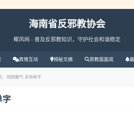
海南省反邪教协会
椰风网 - 普及反邪教知识，守护社会和谐稳定
识
真情互动
揭秘文摘
邪教面面观
名：阳刚霸气 多用单字
单字