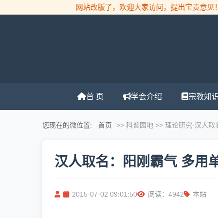
网站改版了，欢迎大家访问，提出宝贵意见！
首 页
学会介绍
宗教知
您现在的微位置:
首页
>> 科普园地 >> 理论研究
-汉人取
汉人取名：阳刚霸气 多用
2015-07-02 09:01:50
阅读：4942
本站