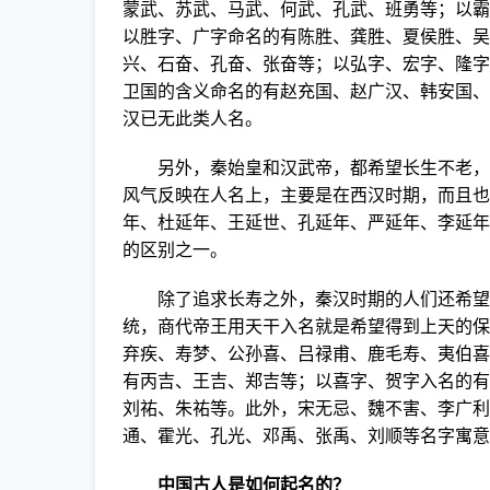
蒙武、苏武、马武、何武、孔武、班勇等；以霸
以胜字、广字命名的有陈胜、龚胜、夏侯胜、吴
兴、石奋、孔奋、张奋等；以弘字、宏字、隆字
卫国的含义命名的有赵充国、赵广汉、韩安国、
汉已无此类人名。
另外，秦始皇和汉武帝，都希望长生不老，多
风气反映在人名上，主要是在西汉时期，而且也
年、杜延年、王延世、孔延年、严延年、李延年
的区别之一。
除了追求长寿之外，秦汉时期的人们还希望五
统，商代帝王用天干入名就是希望得到上天的保
弃疾、寿梦、公孙喜、吕禄甫、鹿毛寿、夷伯喜
有丙吉、王吉、郑吉等；以喜字、贺字入名的有
刘祐、朱祐等。此外，宋无忌、魏不害、李广利
通、霍光、孔光、邓禹、张禹、刘顺等名字寓意
中国古人是如何起名的？