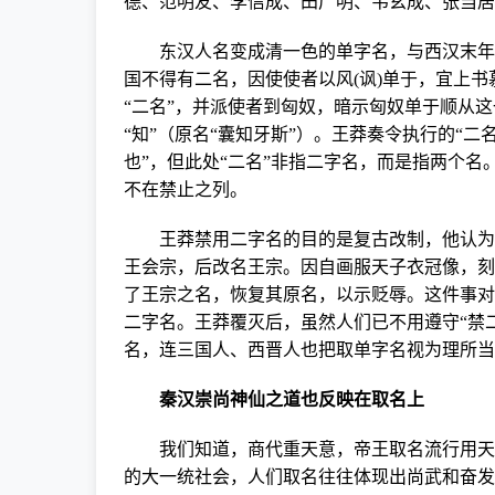
德、范明友、李信成、田广明、韦玄成、张当居
东汉人名变成清一色的单字名，与西汉末年王莽
国不得有二名，因使使者以风
(
讽
)
单于，宜上书
“二名”，并派使者到匈奴，暗示匈奴单于顺从
“知”（原名“囊知牙斯”）。王莽奏令执行的“
也”，但此处“二名”非指二字名，而是指两个
不在禁止之列。
王莽禁用二字名的目的是复古改制，他认为“秦
王会宗，后改名王宗。因自画服天子衣冠像，刻
了王宗之名，恢复其原名，以示贬辱。这件事对
二字名。王莽覆灭后，虽然人们已不用遵守“禁
名，连三国人、西晋人也把取单字名视为理所当
秦汉崇尚神仙之道也反映在取名上
我们知道，商代重天意，帝王取名流行用天干
的大一统社会，人们取名往往体现出尚武和奋发