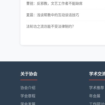
曹锐：反邪教，文艺工作者不能缺席
夏晨：浅谈帮教中的互动谈话技巧
法轮功之流岂能不受法律制约？
关于协会
学术交
协会介绍
学术推荐
学会章程
年会展
学会发展
工作研讨