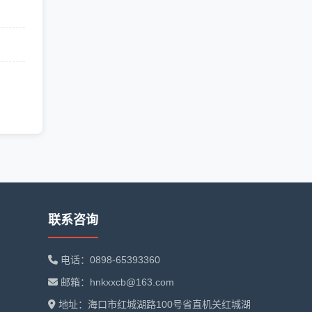
联系咨询
电话：0898-65393360
邮箱：hnkxxcb@163.com
地址：海口市红城湖路100号省直机关红城湖