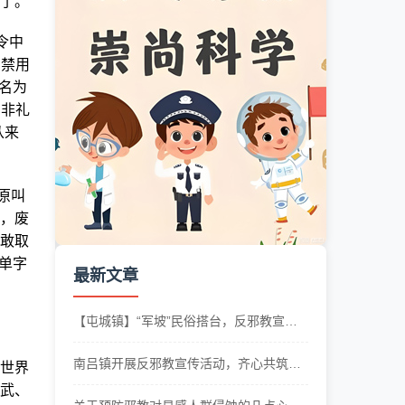
了。
令中
出禁用
名为
名非礼
从来
原叫
，废
敢取
单字
最新文章
【屯城镇】“军坡”民俗搭台，反邪教宣传
唱戏
南吕镇开展反邪教宣传活动，齐心共筑反
世界
邪防线
武、