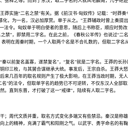
、张释之等。而到了东汉，取二字名的人就凤毛麟角，几乎绝迹
实施“二名之禁”有关。据《前汉书·匈奴传》记载：“时莽奏
慕化，为一名，汉必加厚赏。单于从之。”王莽辅政时曾上奏提
这一法令。匈奴单于明白使者的意思，随后上书称臣，顺应时势改
二名之禁”，即禁用二字名。在此之前，《春秋公羊传》也说过“二
名。表明在周秦时期，一个人取两个名是不合礼数的，但取二字名
以前复名盖寡，遂禁复名”，“复名”就是二字名。王莽的长孙
铜印三枚，与其舅合谋继承大统。事发后，王宗自杀。王莽大怒
后来几百年的取名规则产生了极大影响，在王莽当政时期，无人
二名”的法令，但取单字名的趋势已不可逆转，不仅东汉人全部取
然。直到东晋，才打破了这一“戒律”，陆续有人取二字名。
；周代文质并重，取名方式变化多端又有些禁忌。秦汉是称雄
向上的精神，充满了霸气和阳刚之气。以武字、勇字命名的有鞠