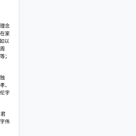
理念
在家
如以
周
等；
独
孝、
伦字
用君
字伟