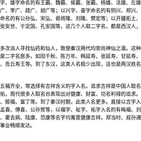
字、雄字命名的有王霸、魏霸、侯霸、张霸、杨雄、法雄、左雄
广、李广、疏广、胡广等；以兴字、奋字命名的有阴兴、郑兴、
命名的有公孙弘、宋弘、毋将隆、刘隆、樊宏等；以开疆拓土、
张安世、于定国、孔安国等，这几个人取二字名，都是西汉人，
次派人寻找仙药和仙人，致使秦汉两代均崇尚神仙之道。这种
是二字名居多。如田千秋、陈万年、韩延寿、张延寿、甘延寿、
、吾丘寿王等。到了东汉，这类人名极少出现，这也是两汉姓名
福齐全，常选择有吉祥含义的字入名。追求吉祥是中国人取名
佑，周代很多人取名也表现出对健康、财富、功名利禄的追求。
、姬福、富丁等。到了秦汉时期，此类人名更多。直接以吉字入
孟喜、傅喜、公孙贺等，以福字、祉字、祐字入名的有梅福、刘
、霍去病、陆康、范康等名字均寓意健康吉祥。郑当时、叔孙通
事业畅顺发达。