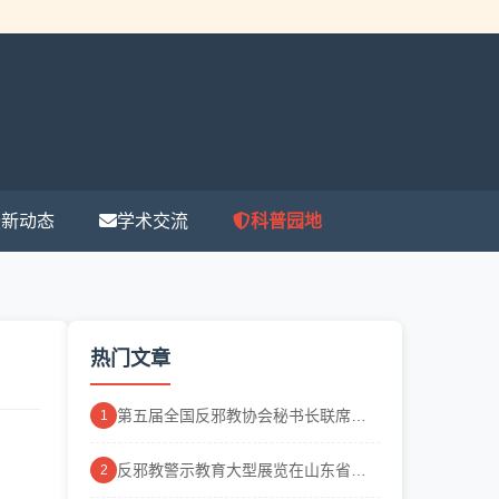
最新动态
学术交流
科普园地
热门文章
第五届全国反邪教协会秘书长联席会
1
议在...
反邪教警示教育大型展览在山东省科
2
技馆举行