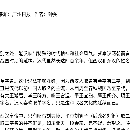
来源：广州日报
作者：钟葵
之处，能反映出特殊的时代精神和社会风气。就秦汉两朝而言
战国时期的延续。汉代虽然长达四百余年，但西汉和东汉的姓名
字名。这个说法不够准确，因为西汉人取名有单字有二字，到
直是汉代以前中国人取名的主流，从西周至春秋战国乃至秦代，
有共王繄扈、孝王辟方、幽王宫湦、平王宜臼、釐王胡齐、顷王
字名。汉人喜欢取单字名，只是这种取名文化的延续而已。
汉皇帝中，只有昭帝刘弗陵、平帝刘箕子（后改名刘衎）取二
取二字名的并不鲜见，如周亚夫、段会宗、隽不疑、萧望之、薛