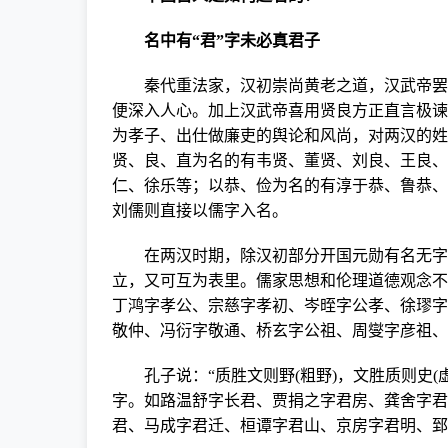
名中有“君”字未必真君子
秦代重法家，汉初崇尚黄老之道，汉武帝罢黜
便深入人心。加上汉武帝喜用贤良方正直言极谏
为孝子、出仕做廉吏的舆论和风尚，对两汉的姓
贤、良、直为名的有韦贤、董贤、刘良、王良、
仁、徐乐等；以恭、俭为名的有淳于恭、鲁恭、
刘儒则直接以儒字入名。
在两汉时期，除汉初部分开国元勋有名无字外
立，又可互为表里。儒家思想和伦理道德观念不
丁鸿字孝公、宗慈字孝初、岑晊字公孝、徐璆字
敬仲、冯衍字敬通、桥玄字公祖、周燮字彦祖、
孔子说：“质胜文则野
(
粗野
)
，文胜质则史
(
字。如路温舒字长君、贾捐之字君房、龚舍字君
君、马成字君迁、桓谭字君山、京房字君明、郅