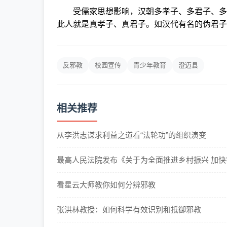
受儒家思想影响，汉朝多孝子、多君子、多清
此人就是真孝子、真君子。如汉代有名的伪君子
反邪教
校园宣传
青少年教育
澄迈县
相关推荐
从李洪志谋求利益之道看“法轮功”的组织演变
最高人民法院发布《关于为全面推进乡村振兴 加快农
看星云大师教你如何分辨邪教
张洪林教授：如何科学有效识别和抵御邪教