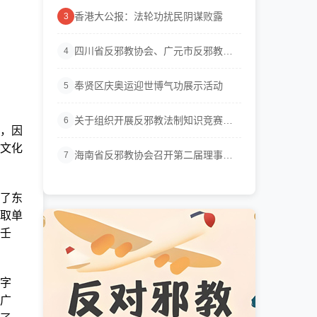
香港大公报：法轮功扰民阴谋败露
3
四川省反邪教协会、广元市反邪教协
4
会联...
奉贤区庆奥运迎世博气功展示活动
5
关于组织开展反邪教法制知识竞赛活
6
，因
动的通知
文化
海南省反邪教协会召开第二届理事会
7
会议
了东
取单
壬
字
广