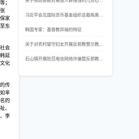
关于预防邪教对易感人群侵蚀的几点心理
等；
学思考
张
习近平会见国际货币基金组织总裁格奥尔
保家
基耶娃
至东
韩国专家：基督教异端的特征
关于对农村留守妇女开展反邪教警示教育
社会
工作的思考
韩延
石山镇开展防范电信网络诈骗暨反邪教宣
文化
传教育活动
的传
如芈
名的
祉、
、李