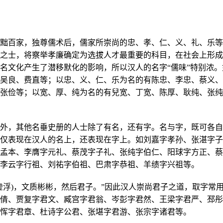
百家，独尊儒术后，儒家所崇尚的忠、孝、仁、义、礼、乐等
之士，将察举孝廉确定为选拔人才最重要的科目，在社会上形成
名文化产生了潜移默化的影响，所以汉人的名字“儒味”特别浓。
吴良、费直等；以忠、义、仁、乐为名的有陈忠、李忠、蔡义、
张俭等；以宽、厚、纯为名的有兒宽、丁宽、陈厚、耿纯、张纯
，其他名垂史册的人士除了有名，还有字。名与字，既可各自
仅表现在汉人的名上，还表现在字上。如刘嘉字孝孙、张湛字子
孟本、李膺字元礼、蔡茂字子礼、张纯字伯仁、阳球字方正、蔡
李云字行祖、刘祐字伯祖、巴肃字恭祖、羊绩字兴祖等。
虚浮
)
，文质彬彬，然后君子。”因此汉人崇尚君子之道，取字常
倩、贾复字君文、臧宫字君翁、岑彭字君然、王梁字君严、邳彤
恽字君章、杜诗字公君、张堪字君游、张宗字诸君等。