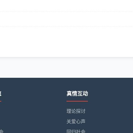
流
真情互动
理论探讨
关爱心声
会
回归社会