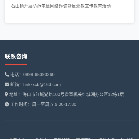
石山镇开展防范电信网络诈骗暨反邪教宣传教育活动
联系咨询
电话：0898-65393360
邮箱：hnkxxcb@163.com
地址：海口市红城湖路100号省直机关红城湖办公区12栋1层
工作时间：周一至周五 9:00-17:30