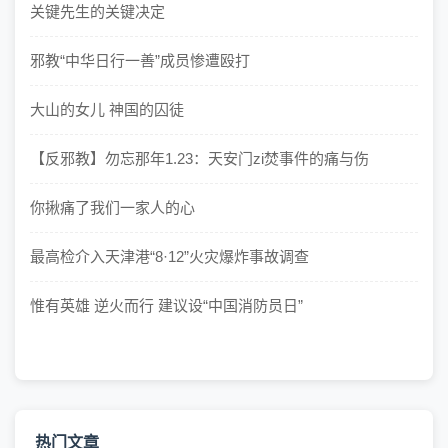
关键先生的关键决定
邪教“中华日行一善”成员惨遭殴打
大山的女儿 神国的囚徒
【反邪教】勿忘那年1.23：天安门zi焚事件的痛与伤
你揪痛了我们一家人的心
最高检介入天津港“8·12”火灾爆炸事故调查
惟有英雄 逆火而行 建议设“中国消防员日”
热门文章