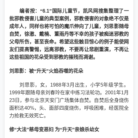
编者按：“
6.1
”国际儿童节，凯风网搜集整理了一
批邪教侵害儿童的典型案例，邪教侵害的对象绝不仅是
成年人，同样也将可怕的魔爪伸向了儿童，刘思影随母
自焚，徐澈、戴楠、董雨丹等不幸的孩子被痴迷邪教的
父母所伤，甚至丧命。希望这些触目惊心的例子能使网
友们提高警惕，远离邪教，不要再让悲剧重演，不再让
这些祖国的花朵受到邪教的摧残而凋谢。
刘思影：被“升天”火焰吞噬的花朵
刘思影，女，
1988
年
3
月出生，小学
5
年级学生。
1999
年跟随母亲刘春玲在家中练习法轮功。
2001
年
1
月
23
日，参与北京天安门广场集体自焚。自焚后全身烧伤
面积达
40%
，头、面部四度烧伤，呼吸困难，经医院全
力抢救无效死亡。
修“大法”慈母变恶妇
为“升天”亲娘杀幼女