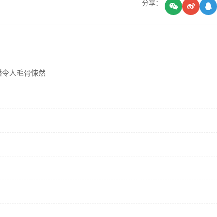
分享：
播令人毛骨悚然