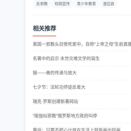
反邪教
校园宣传
青少年教育
澄迈县
相关推荐
美国一邪教头目惨死家中，自称“上帝之母”生前直
名著中的启示 末世灾难文学的诞生
报——善的传递与放大
七夕节：法轮功师徒反差大
瑞克·罗斯创建新著网站
“瑜伽似邪教”俄罗斯地方政府叫停
塞尚：只要不把心计放在生活上就能画出好画