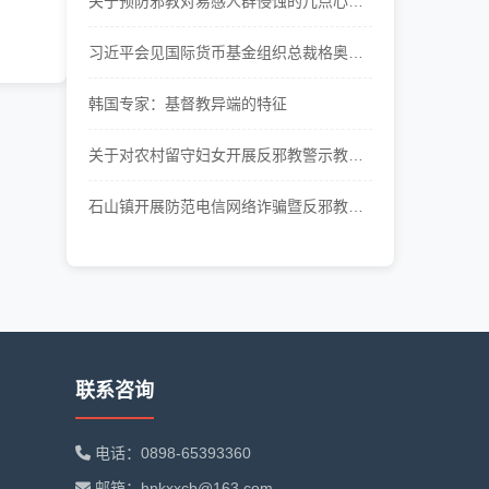
关于预防邪教对易感人群侵蚀的几点心理
学思考
习近平会见国际货币基金组织总裁格奥尔
基耶娃
韩国专家：基督教异端的特征
关于对农村留守妇女开展反邪教警示教育
工作的思考
石山镇开展防范电信网络诈骗暨反邪教宣
传教育活动
联系咨询
电话：0898-65393360
邮箱：hnkxxcb@163.com