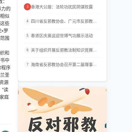
教：
香港大公报：法轮功扰民阴谋败露
3
暴力的
相似
四川省反邪教协会、广元市反邪教协
4
这些
会联...
•罗
奉贤区庆奥运迎世博气功展示活动
5
范围
法。
关于组织开展反邪教法制知识竞赛活
6
织和
动的通知
书中
海南省反邪教协会召开第二届理事会
7
除程序
会议
兰圣
资源
“读
家庭