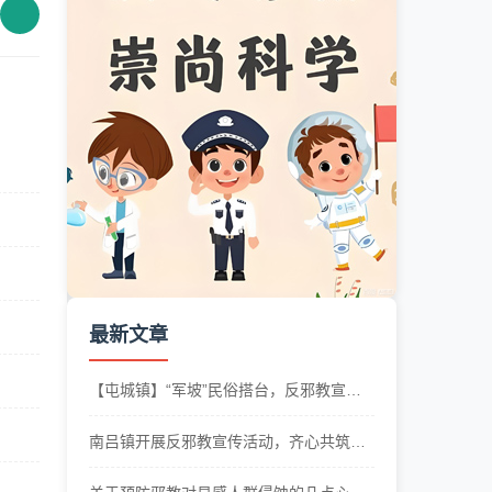
最新文章
【屯城镇】“军坡”民俗搭台，反邪教宣传
唱戏
南吕镇开展反邪教宣传活动，齐心共筑反
邪防线