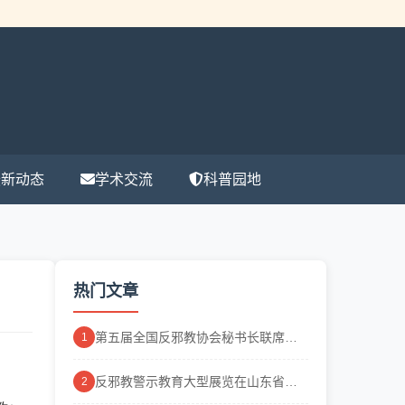
最新动态
学术交流
科普园地
热门文章
第五届全国反邪教协会秘书长联席会
1
议在...
反邪教警示教育大型展览在山东省科
2
技馆举行