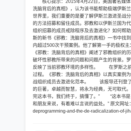
核心提示：2015年4月22日，美国著名媒体美
洗脑背后的真相》，认为该书能帮助极端伊斯
世界里，我们重要的是要了解伊斯兰激进圣战分
的方法招募和留住成员。邪教和以伊斯兰国为代
组织招募的成员戒除程序及去激进化？如何帮助
斯的新书《邪教：洗脑背后的真相》一书中找到
内超过500次干预案例。他了解第一手的极
《邪教：洗脑背后的真相》阐述了邪教组织的历
破坏性邪教所带来的问题和问题产生的背景。罗
反映了当前邪教环境的多样性。 在罗斯之前
过程。《邪教：洗脑背后的真相》以真实案例为
战组织成员去激进化范本。 该报导还刊登了
的巨著，卓越而智慧，将永为经典，无可取代。
完这本书，我们终于，搞懂了。” “这本书是
和朋友来说，有着难以言说的益处。” 原文网址： http://www.p
deprogramming-and-the-de-radicalization-o