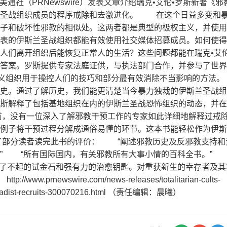
通社（PRNewswire）发表文章介绍瑞克•艾伦•罗斯新著《邪
兰圣战组织成员的程序戒除和去激进化。 在这个日益多变和
子和破坏性邪教的相似处。这两者都是典型的极权主义，并使用
表的伊斯兰圣战组织都能有效使用社交媒体招募成员。如何使得
人们离开组织后能恢复正常人的生活？这些问题都能在瑞克•艾伦
答案。罗斯提供专家法庭证供，与执法部门合作，并参与了世界
权主义组织用于操控人们的技巧和部分最有效消除不当影响的方
史。通过了解历史，我们能更清楚当今暴力独裁的伊斯兰圣战组
斯解释了包括基地组织在内的伊斯兰圣战恐怖组织的动态，并在
，没有一位深入了解邪教干预工作的专家如此详细地解释过戒
例子将干预过程分解成通俗易懂的环节。这本书能轻松作为伊斯
部分读者读完此书的评价： “阐述邪教历史及反邪教支持和
” “所有国际国内，有关邪教所有大事小情的百科全书。” 
了不起的试金石和强有力的治愈钥匙。对重获新生的幸存者及其
rnewswire.com/news-releases/totalitarian-cults-
f-jihadist-recruits-300070216.html （责任编辑：晨曦）