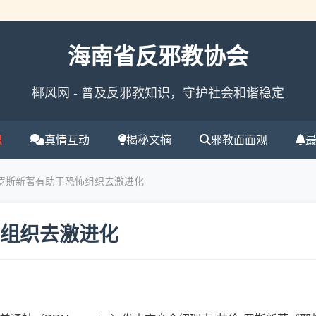
海南省反邪教协会
椰风网 - 普及反邪教知识，守护社会和谐稳定
识
真情互动
揭秘文摘
邪教面面观
：罗斯新著有助于恐怖组织去激进化
组织去激进化