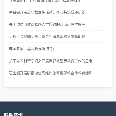
南吕镇开展反邪教宣传活动，齐心共筑反邪防线
关于预防邪教对易感人群侵蚀的几点心理学思考
习近平会见国际货币基金组织总裁格奥尔基耶娃
韩国专家：基督教异端的特征
关于对农村留守妇女开展反邪教警示教育工作的思考
石山镇开展防范电信网络诈骗暨反邪教宣传教育活动
联系咨询