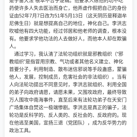
是宇宙大法”根本不合乎逻辑。他要求人练他的功不吃
药使许多人失去医治而身亡，他弄虚作假把自己的身份
证由52年7月7日改为51年5月13日（这天阴历是释迦牟
尼佛生日）就是想提高自己的地位，神化自己。李洪志
吹嘘他有四大功能，经过邻居和他老师的调查，根本没
有。他要求学他功法的人去做好人，而他本人却在欺骗
人。
通过学习，我认清了法轮功组织就是邪教组织（“邪
教组织”是指冒用宗教、气功或者其他名义建立、神化
首要分子，利用制造、散布迷信邪说等手段蛊惑，蒙骗
他人，发展，控制成员，危害社会的非法组织）。当有
人向法轮功提出不同意见时，李洪志就组织、利用全国
的弟子向政府请愿，请愿未果，又围攻政府，最终导致
万人围攻中南海事件，直至后来有法轮功弟子在天安门
广场集体自焚这一极端惨剧。李洪志是真正的骗子，法
轮功是反科学的、反人类的、反社会的、反政府的。现
在他逃至美国，宣扬三退（党团队），成为反华势力的
政治工具。