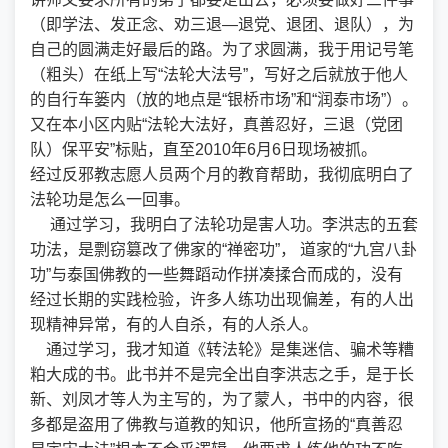
（即学法、发正念、劝三退—退党、退团、退队），为
自己的圆满走好最后的路。为了求圆满，我于用记号笔
（粗头）在纸上写“法轮大法号”，写好之后就放于他人
的自行车篓内（放的地点是“银桥市场”和“润泰市场”）。
又在本小区内贴“法轮大法好，真善忍好，三退（党团
队）保平安”标贴，直至2010年6月6日现场被抓。
经过反邪教志愿人员两个月的教育帮助，我彻底明白了
法轮功是怎么一回事。
通过学习，我明白了法轮功是害人功。李洪志的五套
功法，是剽窃篡改了佛家的“禅密功”， 道家的“九宫八卦
功”与泰国佛教的一些舞蹈动作拼凑揉合而成的，没有
经过长期的实践检验，许多人练功出现偏差，有的人出
现精神异常，有的人自杀，有的人杀人。
通过学习，我才知道《转法轮》是集迷信、骗术等糟
粕大成的书。此书并不是完全出自李洪志之手，是于长
新、刘凤才等人为主写的，为了蒙人，书中的内容，很
多都是盗用了佛教与道教的知识，他所宣扬的“真善忍