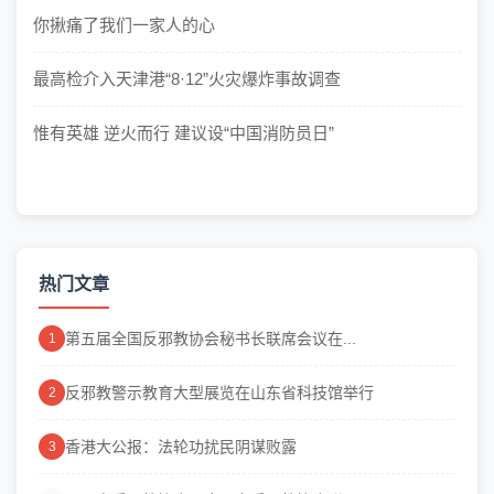
你揪痛了我们一家人的心
最高检介入天津港“8·12”火灾爆炸事故调查
惟有英雄 逆火而行 建议设“中国消防员日”
热门文章
第五届全国反邪教协会秘书长联席会议在...
1
反邪教警示教育大型展览在山东省科技馆举行
2
香港大公报：法轮功扰民阴谋败露
3