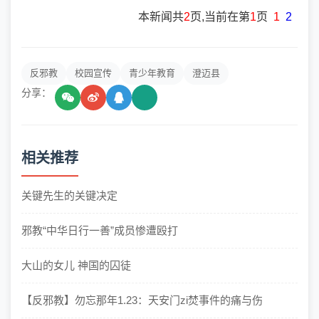
本新闻共
2
页,当前在第
1
页
1
2
反邪教
校园宣传
青少年教育
澄迈县
分享：
相关推荐
关键先生的关键决定
邪教“中华日行一善”成员惨遭殴打
大山的女儿 神国的囚徒
【反邪教】勿忘那年1.23：天安门zi焚事件的痛与伤