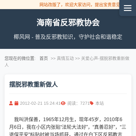
网站改版了，欢迎大家访问，提出宝贵意见！
海南省反邪教协会
椰风网 - 普及反邪教知识，守护社会和谐稳定
您现在的微位置:
首页
>> 真情互动 >> 关爱心声
-摆脱邪教重新做
人
摆脱邪教重新做人
2012-02-21 15:24:41
阅读：7271
本站
我叫洪保善，1965年12月生，现年45岁，2010年6
月6日，我在小区内张贴“法轮大法好”，“真善忍好”，“三
退保平安”标贴时被当场抓获。通过在白下区反邪教志