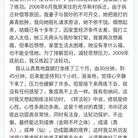
了练功。2006年6月我原来住的光华新村拆迁，由于拆
迁补偿等原因，我妻子与我吵的不可开交，她把我打的
鼻青脸肿，我向她赔礼请求原谅，她不依不饶。细想起
来，结婚已有十多年了，因家里经济条件太差，我打工
收入太低，她三天两头与我吵架打架，我曾两次想离
婚，但事后想想，家里生活太困难，她没有享什么福，
也不能全怪她。为了排解苦闷，减轻思想压力，2009年
底前后，我又练起了法轮功。
我认认真真地盘腿打坐练了三个月，由30分钟，到
45分钟，后来能坚持到1个小时，渐渐地，觉得心平静
下来了，压力也缓解了许多。但是接下来再练下去，就
没有任何感受了，象提高不上去一样。我有些纳闷，这
时我又想起刚练法轮功时，《转法轮》中说，修就是修
心性。心性多高功多高，这是个绝对的真理；书中还说
练此功提高非常快，同时有法身、法轮功保护，不出
偏，最终能达到成佛（金刚不坏之体），成道（真
人），成神（仙），功成圆满的境界；这时我又听功友
讲师父要求所有的弟子都要走出去，必须要做好三件事