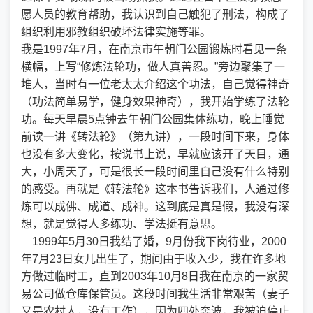
愿人员的教育帮助，我认识到自己触犯了刑法，构成了
组织利用邪教组织破坏法律实施等罪。
我是1997年7月，在南京市午朝门公园锻炼时看见一条
横幅，上写“修炼法轮功，做人真善忍。”旁边聚集了一
堆人，当时有一位老太太介绍这个功法，自己觉得神奇
（功法简单易学，健身效果神奇），我开始学练了法轮
功。每天早晨5点钟去午朝门公园集体练功，晚上睡觉
前读一讲《转法轮》（第九讲），一段时间下来，身体
也没有多大变化，按说书上说，早就应该开了天目，通
大，小周天了，可是很长一段时间里自己没有什么特别
的感受。再就是《转法轮》这本书告诉我们，人通过修
炼可以成佛、成道、成神。这到底是真是假，我没有深
想，就是觉得人多练功、学法挺有意思。
1999年5月30日我结了婚，9月份我下岗待业，2000
年7月23日女儿出生了，期间由于收入少，我在许多地
方做过临时工，直到2003年10月8日我在南京的一家贸
易公司做仓库保管员。这段时间我生活非常艰苦（妻子
又是农村人，没有工作），因为四处奔波，我被迫停止