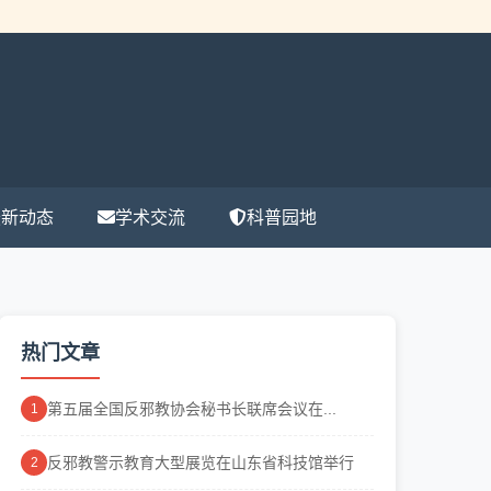
最新动态
学术交流
科普园地
热门文章
第五届全国反邪教协会秘书长联席会议在...
1
反邪教警示教育大型展览在山东省科技馆举行
2