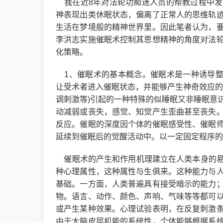
我在近8年对法轮功痴迷人员的帮教过程中发
神表现出类休眠状态，偏离了正常人的思维轨
生活在梦境般的精神世界里。因此笔者认为，
李洪志实施催眠术控制其思想精神的角度对法
化策略。
1、催眠术的基本概念。催眠术是一种诱导整合功
让受术者进入催眠状态，并能够产生神奇效应的
调刺激等)引起的一种特殊的似睡眠又非睡眠意
动减弱或丧失，感觉、知觉产生歪曲甚至丧失
反应。催眠的深度因个体的催眠感受性、催眠
延续到催眠后的觉醒活动中。以一定固定程序的
催眠术的产生和作用机理建立在人类本身的易
种心理属性，这种属性与生俱来。这种能力与
基础。一方面，人类普遍具有接受暗示的能力
物。语言、动作、颜色、声响、气味等等都可
或产生某种效果。心理试验表明，在反复刺激
由于大脑皮层机能的系统性，个体能够根据系