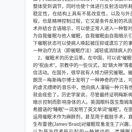
整体受到调节，同时也使个体进行反射活动所
稳定性，在结构上具有不易改变性，以及与外
程，也是精神控制过程，它又是条件反射的巩
术并结合言语暗示，可以使正常人进入一种暂
为自我催眠与他人催眠，自我催眠由自我暗示
下催眠状态可以使病人唤起被压抑或遗忘了的
一种治疗方法（即催眠疗法）减轻或消除病人的
2、催眠术的历史沿革。在中国，可以说“催眠
的“祝由术”，宗教中的一些仪式，如“跳大神”
信活动。在国外，很早就有人倾力研究催眠。催
朗茨－梅斯梅尔博士发明了一种神奇的疗法，
的虚无缥缈的音乐中，他向病人灌输一种只有他
就会痊愈了。历史学家说，尽管最终证明梅斯
暗示控制而影响身体的人。英国眼科医生詹姆斯
希腊语的“睡眠”一词发明了英文单词“催眠”。
运用催眠术作为麻醉剂，甚至用于截肢手术，
生布雷德(James‘Braid)对催眠现象发生
认为是治疗者所引起的一种被动的、类睡眠状态