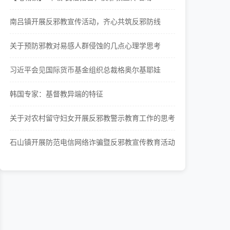
南吕镇开展反邪教宣传活动，齐心共筑反邪防线
关于预防邪教对易感人群侵蚀的几点心理学思考
习近平会见国际货币基金组织总裁格奥尔基耶娃
韩国专家：基督教异端的特征
关于对农村留守妇女开展反邪教警示教育工作的思考
石山镇开展防范电信网络诈骗暨反邪教宣传教育活动