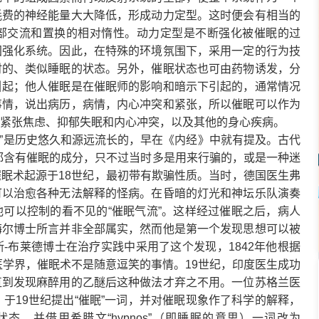
耗费的神经能量大大降低，形成动力定型。这时便会有相当的
部交流和置换的相对惰性。动力定型是不断强化被催眠的过
固强化系统。因此，在特殊的环境氛围下，采用一定的行为技
时的、类似睡眠的状态。另外，催眠状态也可由药物诱发，分
引起；他人催眠是在催眠师的影响和暗示下引起的，通常情况
事情，说出病历，病情，内心冲突和紧张，所以催眠可以作为
紧张焦虑、抑郁失眠和内心冲突，以及其他的身心疾病。
”是历史悠久和源远流长的，早在《内经》中就有提及。古代
等都含有催眠的成分，只不过当时多是用来行骗的，或是一种迷
眠术起源于18世纪，最初带有欺骗性质。当时，德国医生弗
可以治愈各种无法解释的怪病。在昏暗的灯光和神坛乐队演奏
可以控制的看不见的“催眠气流”。这样经过催眠之后，病人
梅尔博士所言并非全部属实，然而他是第一个发现思想可以被
-布莱德博士在治疗实践中采用了这个发现，1842年他根据
在医学界，催眠术不是随意逗笑的事情。19世纪，印度医生成功
直到发现麻醉用的乙醚后这种做法才弃之不用。一位苏格兰医
了兴趣，于19世纪提出“催眠”一词，并对催眠现象作了科学的解释，
，并借用希腊文“hypnos”（即睡眠的意思）一词改为