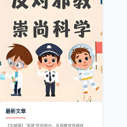
最新文章
【屯城镇】“军坡”民俗搭台，反邪教宣传唱戏