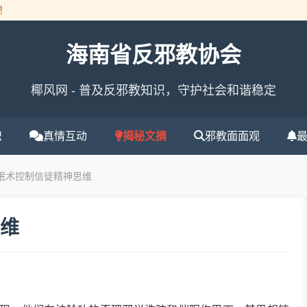
海南省反邪教协会
椰风网 - 普及反邪教知识，守护社会和谐稳定
识
真情互动
揭秘文摘
邪教面面观
催眠术控制信徒精神思维
维