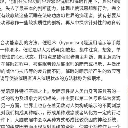
现，他们在法轮功的歪理邪说洗脑和催眠作用下，其思想精
迹，失去了最基本的判断能力，体现出荒诞思想和行为，完全
要有效教转这些沉睡在法轮功虚幻世界的痴迷者，就有必要从
轮功邪教作一些较实质性的剖析，再从中探求针对性的教育转
能紊乱的方法，催眠术（hypnotism)是运用暗示等手段
一种法术。催眠是以人为诱导(如放松、集中注意、想象、单
识恍惚的心理状态。其特点是被催眠者自主判断、自主意愿行
。在催眠过程中，被催眠者遵从催眠师的暗示或指示，并做出
师的威信与技巧等的差异而不同。催眠时暗示所产生的效应可
诱导使被催眠者进入催眠状态的方法就称为催眠术。
受暗示性特征基础之上。受暗示性是人类自身普遍具有的一
人类的智力及想象力密切相关，并主要以第二信号系统为客观
；另一方面，世界上也存在着无数对人类构成暗示的不同刺激
以对我们构成某种暗示，形成某种观念或者转化为一定的行动
条件下，大脑皮层中会以某种方式形成比较稳固的神经系统，
统中的组成因素而再现反射系统的全部，使整个系统作为一个