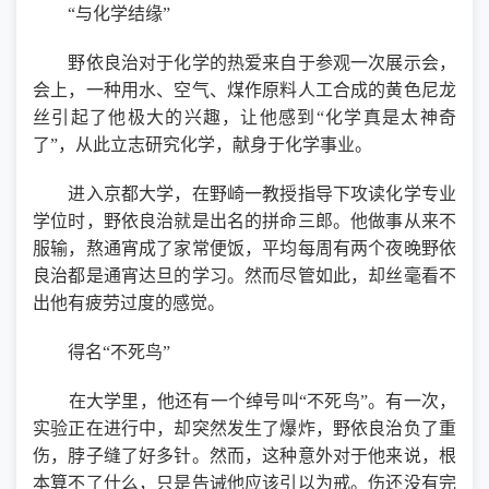
“与化学结缘”
野依良治对于化学的热爱来自于参观一次展示会，
会上，一种用水、空气、煤作原料人工合成的黄色尼龙
丝引起了他极大的兴趣，让他感到“化学真是太神奇
了”，从此立志研究化学，献身于化学事业。
进入京都大学，在野崎一教授指导下攻读化学专业
学位时，野依良治就是出名的拼命三郎。他做事从来不
服输，熬通宵成了家常便饭，平均每周有两个夜晚野依
良治都是通宵达旦的学习。然而尽管如此，却丝毫看不
出他有疲劳过度的感觉。
得名“不死鸟”
在大学里，他还有一个绰号叫“不死鸟”。有一次，
实验正在进行中，却突然发生了爆炸，野依良治负了重
伤，脖子缝了好多针。然而，这种意外对于他来说，根
本算不了什么，只是告诫他应该引以为戒。伤还没有完