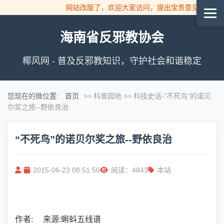
网站改版了，欢迎大家访问，提出宝贵意见！
海南省反邪教协会
椰风网 - 普及反邪教知识，守护社会和谐稳定
您现在的微位置:
首页
>> 科普园地 >> 科技史话
-“不死鸟”的诺贝
尔奖之旅--野依良治
“不死鸟”的诺贝尔奖之旅--野依良治
2015-06-23 08:51:56
阅读：4843
本站
作者
:
来源
:
蝌蚪五线谱