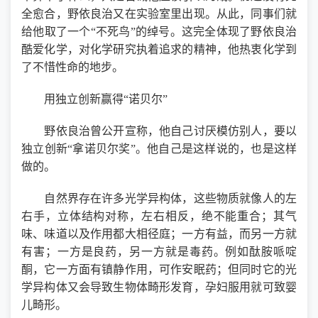
全愈合，野依良治又在实验室里出现。从此，同事们就
给他取了一个“不死鸟”的绰号。这完全体现了野依良治
酷爱化学，对化学研究执着追求的精神，他热衷化学到
了不惜性命的地步。
用独立创新赢得“诺贝尔”
野依良治曾公开宣称，他自己讨厌模仿别人，要以
独立创新“拿诺贝尔奖”。他自己是这样说的，也是这样
做的。
自然界存在许多光学异构体，这些物质就像人的左
右手，立体结构对称，左右相反，绝不能重合；其气
味、味道以及作用都大相径庭；一方有益，而另一方就
有害；一方是良药，另一方就是毒药。例如酞胺哌啶
酮，它一方面有镇静作用，可作安眠药；但同时它的光
学异构体又会导致生物体畸形发育，孕妇服用就可致婴
儿畸形。