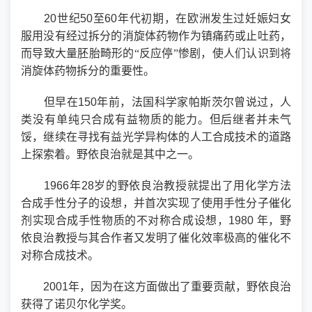
20
世纪
50
至
60
年代初期，在欧洲发生过妊娠妇女
服用没有经过拆分的消旋体药物作为镇痛药或止吐药，
而导致大量胚胎畸形的“反应停”惨剧，使人们认识到将
消旋体药物拆分的重要性。
但早在
150
年前，法国科学家帕斯茨尔曾说过，人
类没有单纯只合成有益物质的能力。但后继者并未气
馁，继续在寻找有益光学异构体的人工合成技术的道路
上探索着。野依良治就是其中之一。
1966
年
28
岁的野依良治教授就提出了用化学方法
合成手性分子的设想，并首次实现了使用手性分子催化
剂实现合成手性物质的不对称合成设想，
1980
年，野
依良治教授与其合作者又发明了催化效率极高的催化不
对称合成技术。
2001
年，因为在这方面做出了重要贡献，野依良治
获得了诺贝尔化学奖。