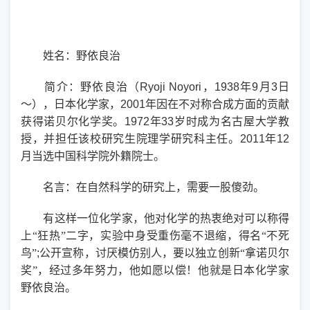
姓名：野依良治
简介：野依良治（
Ryoji Noyori
，
1938
年
9
月
3
日
～），日本化学家，
2001
年因在不对称合成方面的贡献
获得诺贝尔化学奖。
1972
年
33
岁时成为名古屋大学教
授，并担任该校研究生院理学研究科主任。
2011
年
12
月当选中国科学院外籍院士。
名言：在自然科学的研究上，需要一股傻劲。
有这样一位化学家，他对化学的热衷绝对可以称得
上“狂热”二字，实验中身受重伤毫不退缩，得名“不死
鸟”
;
公开宣称，讨厌模仿别人，要以独立创新“拿诺贝尔
奖”，经过多年努力，他如愿以偿！他就是日本化学家
野依良治。