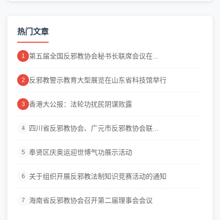
热门文章
第五届全国反邪教协会秘书长联席会议在...
1
反邪教警示教育大型展览在山东省科技馆举行
2
香港大公报：法轮功扰民阴谋败露
3
四川省反邪教协会、广元市反邪教协会联...
4
奉贤区庆奥运迎世博气功展示活动
5
关于组织开展反邪教法制知识竞赛活动的通知
6
海南省反邪教协会召开第二届理事会会议
7