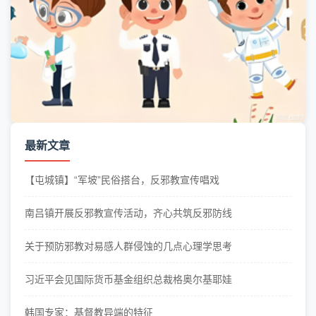
最新文章
【屯城镇】“军坡”民俗搭台，反邪教宣传唱戏
南吕镇开展反邪教宣传活动，齐心共筑反邪防线
关于预防邪教对易感人群侵蚀的几点心理学思考
习近平会见国际货币基金组织总裁格奥尔基耶娃
韩国专家：基督教异端的特征