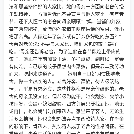
法和那些条件好的人家比。她的母亲一方面向老舍传授
乐观精神，一方面告诉他不要盲目与他人攀比。有年春
节，还不大懂事的老舍向母亲嚷嚷：“妈，当铺的刘家
宰了两只肥猪，放债的孙家请了两座供佛的蜜供，像小
塔那么高。人家过年了怎么就有那么多好吃的东西？”
母亲对老舍说:“不要与人家比，咱们家包的饺子最好
吃。”母亲还告诉老舍，为了让他在春节能吃上带肉的
饺子，她正在年前加紧干活，多挣点钱，到时候一定会
有肉吃。自己家的饺子虽然肉少菜多，但是靠辛勤劳动
而来，吃起来味道香。 她用自己良好习惯影响老
舍，做一个热忱的人。老舍好客、豪放，待人极端热
情，几乎是有求必应，这些性格都是母亲传给他的。老
舍的母亲虽没文化，但却极为能干，她会刮痧、会给小
孩理发，会给小媳妇绞脸。四方邻居只要找到她，她无
论再忙，也会腾出时间来帮人。家里来了客人，无论生
活多么拮据，她也会想办法弄点东西款待人家。在母亲
的影响下，肯帮人、热忱待人成了老舍的性格特征。在
重庆时，老舍生活很困难，有一次，一位老友前去探