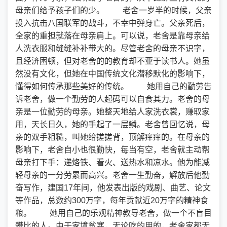
母亲们给予孩子们的少。 老舍一岁半的时候，父亲
投入抗击八国联军的战斗，不幸中弹身亡。父亲死后，
全家的重担就落在母亲肩上。可以说，老舍是靠母亲给
人洗衣服和缝缝补补带大的。尽管老舍的母亲不识字，
且经济困顿，但对老舍的的教育却不亚于读书人。她虽
然没有文化，但她在中国传统文化潜移默化的影响下，
懂得如何传承那些美好的传统。 她用自己的勤劳告
诉老舍，做一个勤劳的人起码可以自食其力。老舍的母
亲是一位勤劳的母亲。她整天地给人家洗衣裳，赚取家
用，天长日久，她的手起了一层鳞。老舍曾回忆说，母
亲的双手粗糙，叫她给搓搓背，顶解痒痒的。在母亲的
影响下，老舍自小也很勤快，每当有空，老舍就主动帮
母亲打下手：递烙铁、看火、送热水和凉水。他为能减
轻母亲的一分劳累而高兴。老舍一生勤奋，解放后他勤
奋写作，建国17年间，他发表出版的戏剧、曲艺、论文
等作品，总数约300万字，每年贡献近20万字的精神食
粮。 她用自己的乐观精神教导老舍，做一个不盲目
攀比的人。由于家境贫寒，无论吃的用的，老舍家都无